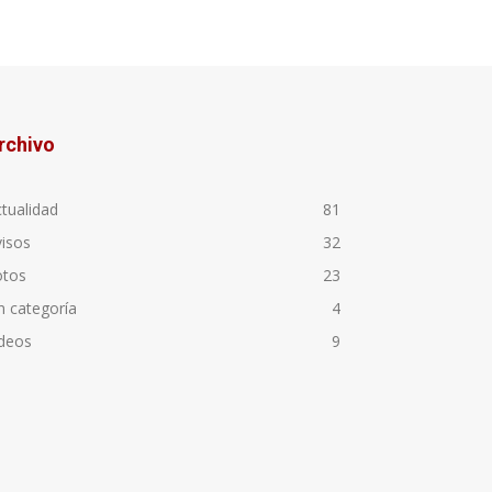
rchivo
tualidad
81
isos
32
otos
23
n categoría
4
ideos
9