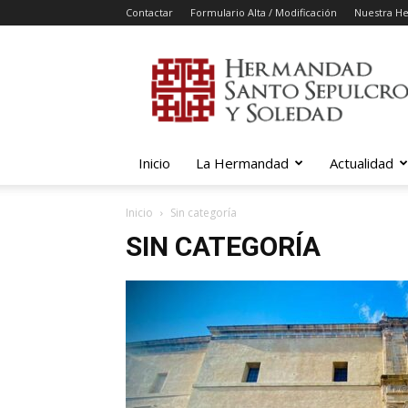
Contactar
Formulario Alta / Modificación
Nuestra H
Cofradia
del
Santo
Sepulcro
y
Nuestra
Inicio
La Hermandad
Actualidad
Señora
de
la
Inicio
Sin categoría
Soledad
SIN CATEGORÍA
de
Talavera
de
la
Reina,
Semana
Santa
en
Talavera