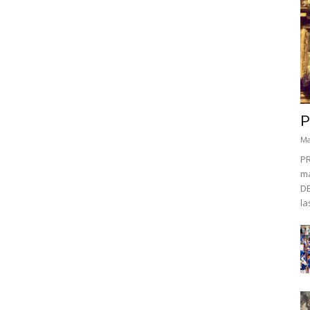
P
Ma
P
ma
DE
la